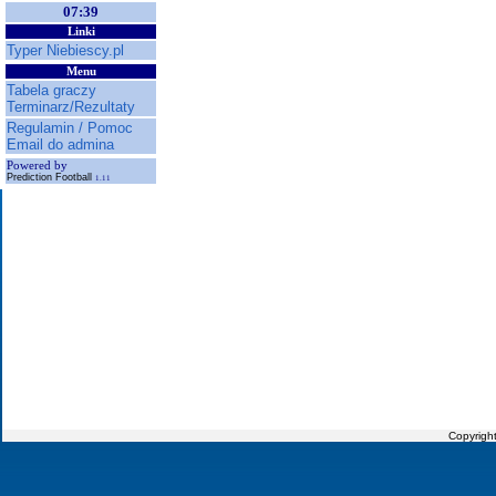
07:39
Linki
Typer Niebiescy.pl
Menu
Tabela graczy
Terminarz/Rezultaty
Regulamin / Pomoc
Email do admina
Powered by
Prediction Football
1.11
Copyrigh