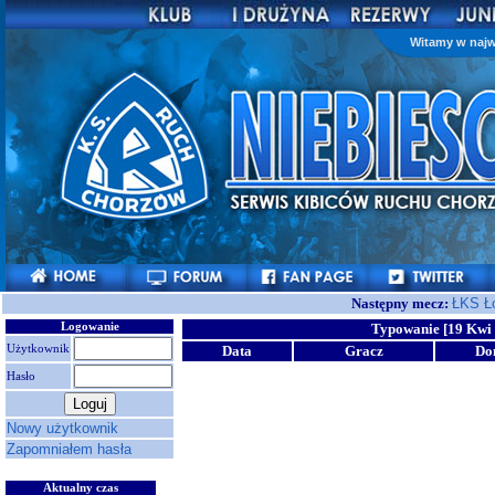
Witamy w najw
Następny mecz:
ŁKS Ł
Logowanie
Typowanie [19 Kwi 
Użytkownik
Data
Gracz
Do
Hasło
Nowy użytkownik
Zapomniałem hasła
Aktualny czas