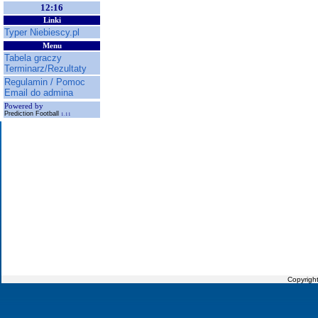
12:16
Linki
Typer Niebiescy.pl
Menu
Tabela graczy
Terminarz/Rezultaty
Regulamin / Pomoc
Email do admina
Powered by
Prediction Football
1.11
Copyrigh