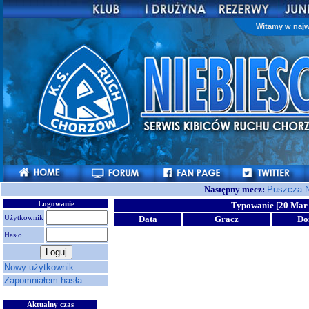
Witamy w najw
Następny mecz:
Puszcza N
Logowanie
Typowanie [20 Mar 
Użytkownik
Data
Gracz
D
Hasło
Nowy użytkownik
Zapomniałem hasła
Aktualny czas