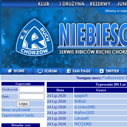
Witamy w najw
Następny mecz:
Podbeskidzie 
Logowanie
Typowanie [06 Lut 
Użytkownik
Data
Gracz
24 Lip 2026
spajdeR
Hasło
24 Lip 2026
RoBaG
24 Lip 2026
d.zimka1985
Nowy użytkownik
24 Lip 2026
MaRrin1920
Zapomniałem hasła
24 Lip 2026
LukaaaR
24 Lip 2026
RICO1960
Aktualny czas