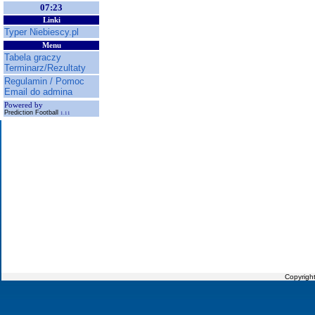
07:23
Linki
Typer Niebiescy.pl
Menu
Tabela graczy
Terminarz/Rezultaty
Regulamin / Pomoc
Email do admina
Powered by
Prediction Football
1.11
Copyrigh