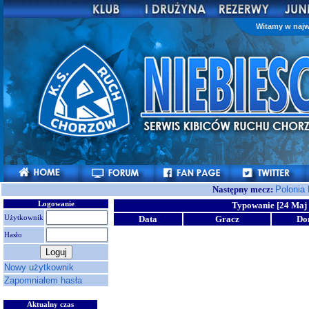
Witamy w najw
Następny mecz:
Polonia
Logowanie
Typowanie [24 Maj 
Użytkownik
Data
Gracz
Do
Hasło
Nowy użytkownik
Zapomniałem hasła
Aktualny czas