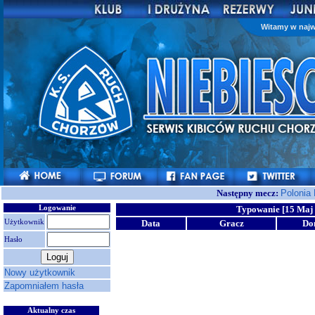
Witamy w najw
Następny mecz:
Polonia
Logowanie
Typowanie [15 Maj 
Użytkownik
Data
Gracz
Do
Hasło
Nowy użytkownik
Zapomniałem hasła
Aktualny czas