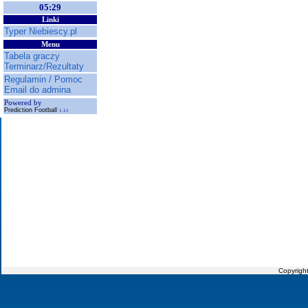
05:29
Linki
Typer Niebiescy.pl
Menu
Tabela graczy
Terminarz/Rezultaty
Regulamin / Pomoc
Email do admina
Powered by
Prediction Football
1.11
Copyrigh