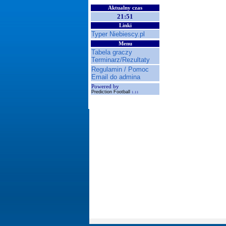
Aktualny czas
21:51
Linki
Typer Niebiescy.pl
Menu
Tabela graczy
Terminarz/Rezultaty
Regulamin / Pomoc
Email do admina
Powered by
Prediction Football
1.11