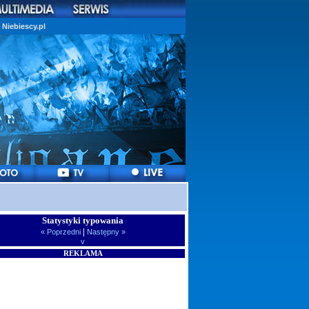
Niebiescy.pl
Statystyki typowania
|
« Poprzedni
Następny »
v
REKLAMA