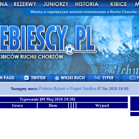
Witamy w największym serwisie internetowym o Ruchu Chorzów - 
Następny mecz:
Polonia Bytom v Pogoń Siedlce
07 Sie 2026 18:00
Typowanie [09 Maj 2026 19:30]
Gracz
Dom
Wyjazd