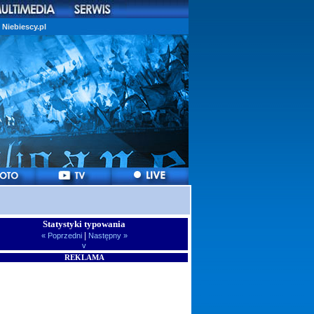
Niebiescy.pl
Statystyki typowania
|
« Poprzedni
Następny »
v
REKLAMA