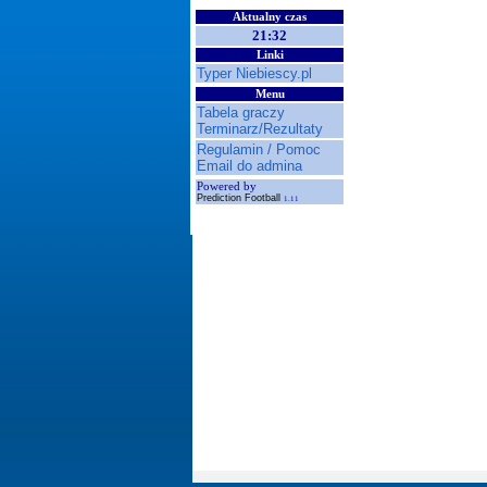
Aktualny czas
21:32
Linki
Typer Niebiescy.pl
Menu
Tabela graczy
Terminarz/Rezultaty
Regulamin / Pomoc
Email do admina
Powered by
Prediction Football
1.11