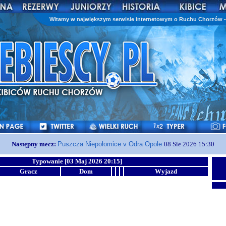
Witamy w największym serwisie internetowym o Ruchu Chorzów - 
Następny mecz:
Puszcza Niepołomice v Odra Opole
08 Sie 2026 15:30
Typowanie [03 Maj 2026 20:15]
Gracz
Dom
Wyjazd