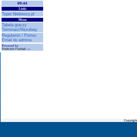
09:44
Linki
Typer Niebiescy.pl
Menu
Tabela graczy
Terminarz/Rezultaty
Regulamin / Pomoc
Email do admina
Powered by
Prediction Football
1.11
Copyrigh