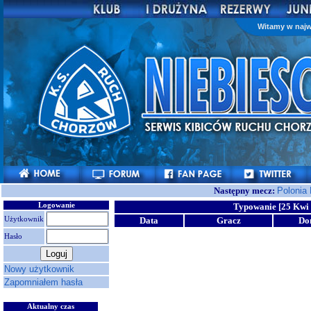
Witamy w najw
Następny mecz:
Polonia
Logowanie
Typowanie [25 Kwi 
Użytkownik
Data
Gracz
Do
Hasło
Nowy użytkownik
Zapomniałem hasła
Aktualny czas