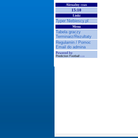
Aktualny czas
15:10
Linki
Typer Niebiescy.pl
Menu
Tabela graczy
Terminarz/Rezultaty
Regulamin / Pomoc
Email do admina
Powered by
Prediction Football
1.11