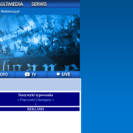
Niebiescy.pl
Statystyki typowania
|
« Poprzedni
Następny »
v
REKLAMA