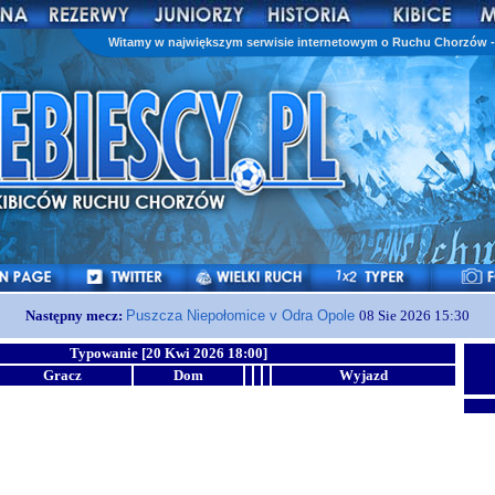
Witamy w największym serwisie internetowym o Ruchu Chorzów - 
Następny mecz:
Puszcza Niepołomice v Odra Opole
08 Sie 2026 15:30
Typowanie [20 Kwi 2026 18:00]
Gracz
Dom
Wyjazd