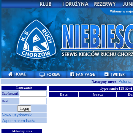
Witamy w najw
Następny mecz:
Polonia
Logowanie
Typowanie [19 Kwi 
Użytkownik
Data
Gracz
Do
Hasło
Nowy użytkownik
Zapomniałem hasła
Aktualny czas