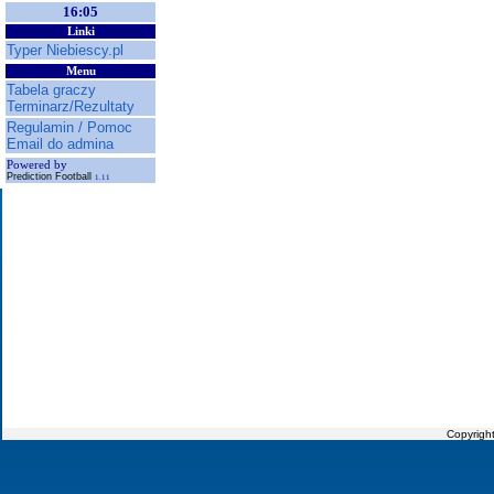
16:05
Linki
Typer Niebiescy.pl
Menu
Tabela graczy
Terminarz/Rezultaty
Regulamin / Pomoc
Email do admina
Powered by
Prediction Football
1.11
Copyrigh