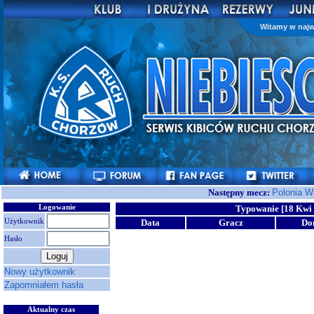
Witamy w najw
Następny mecz:
Polonia 
Logowanie
Typowanie [18 Kwi 
Użytkownik
Data
Gracz
Do
Hasło
Nowy użytkownik
Zapomniałem hasła
Aktualny czas