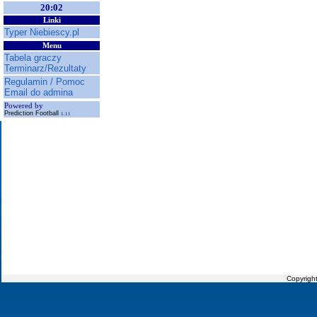
20:02
Linki
Typer Niebiescy.pl
Menu
Tabela graczy
Terminarz/Rezultaty
Regulamin / Pomoc
Email do admina
Powered by
Prediction Football
1.11
Copyrigh