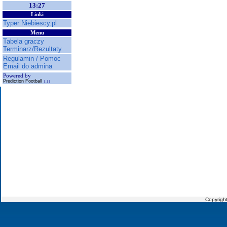
13:27
Linki
Typer Niebiescy.pl
Menu
Tabela graczy
Terminarz/Rezultaty
Regulamin / Pomoc
Email do admina
Powered by
Prediction Football
1.11
Copyrigh