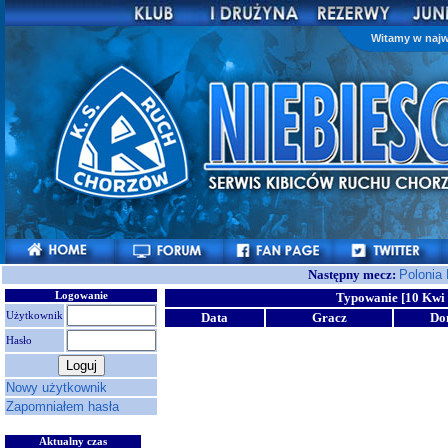
Witamy w najw
Następny mecz:
Polonia
Logowanie
Typowanie [10 Kwi 
Użytkownik
Data
Gracz
Do
Hasło
Nowy użytkownik
Zapomniałem hasła
Aktualny czas