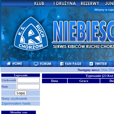
Witamy w najw
Następny mecz:
Unia Ski
Logowanie
Typowanie [23 Kwi 
Użytkownik
Data
Gracz
Do
Hasło
Nowy użytkownik
Zapomniałem hasła
Aktualny czas