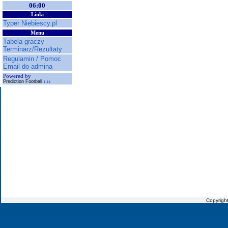
06:00
Linki
Typer Niebiescy.pl
Menu
Tabela graczy
Terminarz/Rezultaty
Regulamin / Pomoc
Email do admina
Powered by
Prediction Football
1.11
Copyrigh