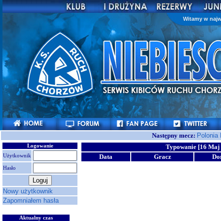
Witamy w najw
Następny mecz:
Polonia
Logowanie
Typowanie [16 Maj 
Użytkownik
Data
Gracz
Do
Hasło
Nowy użytkownik
Zapomniałem hasła
Aktualny czas