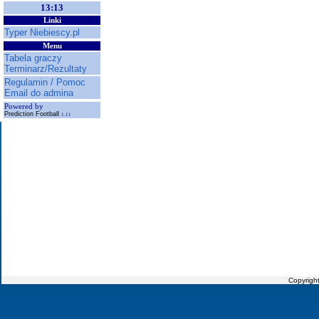
13:13
Linki
Typer Niebiescy.pl
Menu
Tabela graczy
Terminarz/Rezultaty
Regulamin / Pomoc
Email do admina
Powered by
Prediction Football
1.11
Copyrigh