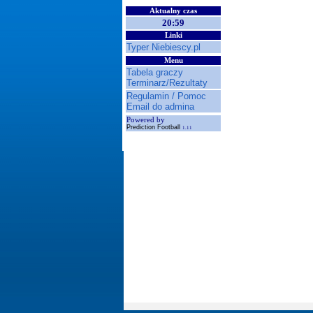
Aktualny czas
20:59
Linki
Typer Niebiescy.pl
Menu
Tabela graczy
Terminarz/Rezultaty
Regulamin / Pomoc
Email do admina
Powered by
Prediction Football
1.11