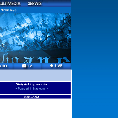
Niebiescy.pl
Statystyki typowania
|
« Poprzedni
Następny »
v
REKLAMA