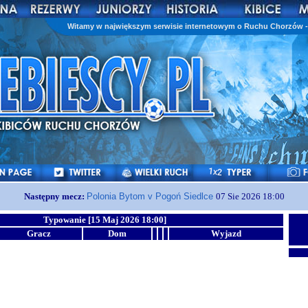
Witamy w największym serwisie internetowym o Ruchu Chorzów - 
Następny mecz:
Polonia Bytom v Pogoń Siedlce
07 Sie 2026 18:00
Typowanie [15 Maj 2026 18:00]
Gracz
Dom
Wyjazd