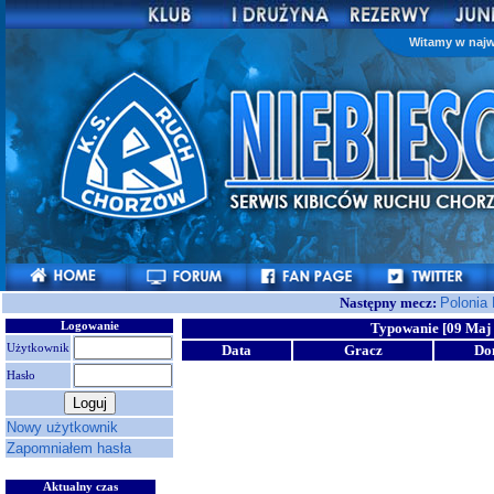
Witamy w najw
Następny mecz:
Polonia
Logowanie
Typowanie [09 Maj 
Użytkownik
Data
Gracz
Do
Hasło
Nowy użytkownik
Zapomniałem hasła
Aktualny czas