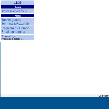
11:30
Linki
Typer Niebiescy.pl
Menu
Tabela graczy
Terminarz/Rezultaty
Regulamin / Pomoc
Email do admina
Powered by
Prediction Football
1.11
Copyrigh