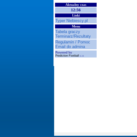
Aktualny czas
12:56
Linki
Typer Niebiescy.pl
Menu
Tabela graczy
Terminarz/Rezultaty
Regulamin / Pomoc
Email do admina
Powered by
Prediction Football
1.11