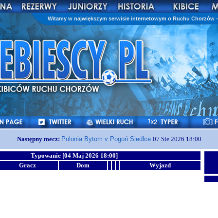
Witamy w największym serwisie internetowym o Ruchu Chorzów - 
Następny mecz:
Polonia Bytom v Pogoń Siedlce
07 Sie 2026 18:00
Typowanie [04 Maj 2026 18:00]
Gracz
Dom
Wyjazd