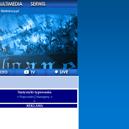
Niebiescy.pl
Statystyki typowania
|
« Poprzedni
Następny »
v
REKLAMA