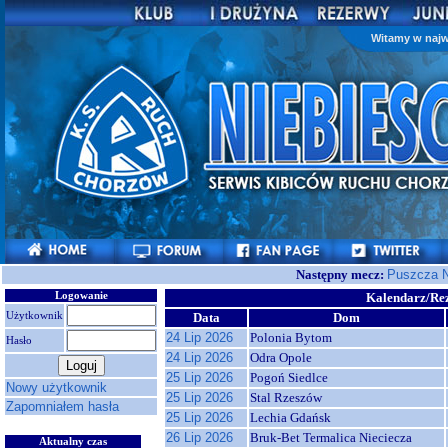
Witamy w najw
Następny mecz:
Puszcza N
Logowanie
Kalendarz/Rez
Użytkownik
Data
Dom
24 Lip 2026
Polonia Bytom
Hasło
24 Lip 2026
Odra Opole
25 Lip 2026
Pogoń Siedlce
Nowy użytkownik
25 Lip 2026
Stal Rzeszów
Zapomniałem hasła
25 Lip 2026
Lechia Gdańsk
26 Lip 2026
Bruk-Bet Termalica Nieciecza
Aktualny czas