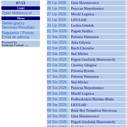
26 Lip 2026
Unia Skierniewice
07:53
26 Lip 2026
Puszcza Niepołomice
Linki
Typer Niebiescy.pl
27 Lip 2026
Miedź Legnica
Menu
31 Lip 2026
ŁKS Łódź
Tabela graczy
31 Lip 2026
Lechia Gdańsk
Terminarz/Rezultaty
01 Sie 2026
Pogoń Siedlce
Regulamin / Pomoc
01 Sie 2026
Polonia Warszawa
Email do admina
01 Sie 2026
Arka Gdynia
Powered by
Prediction Football
1.11
02 Sie 2026
Ruch Chorzów
02 Sie 2026
Stal Mielec
02 Sie 2026
Pogoń Grodzisk Mazowiecki
03 Sie 2026
Chrobry Głogów
07 Sie 2026
Polonia Bytom
07 Sie 2026
Polonia Warszawa
08 Sie 2026
Stal Mielec
08 Sie 2026
Puszcza Niepołomice
08 Sie 2026
Miedź Legnica
08 Sie 2026
Podbeskidzie Bielsko-Biała
09 Sie 2026
ŁKS Łódź
09 Sie 2026
Bruk-Bet Termalica Nieciecza
10 Sie 2026
Unia Skierniewice
14 Sie 2026
Pogoń Grodzisk Mazowiecki