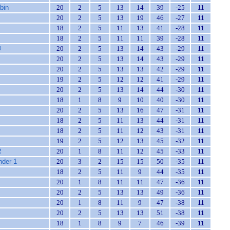
bin
20
2
5
13
14
39
-25
11
20
2
5
13
19
46
-27
11
18
2
5
11
13
41
-28
11
18
2
5
11
11
39
-28
11
@
20
2
5
13
14
43
-29
11
20
2
5
13
14
43
-29
11
20
2
5
13
13
42
-29
11
19
2
5
12
12
41
-29
11
20
2
5
13
14
44
-30
11
18
1
8
9
10
40
-30
11
20
2
5
13
16
47
-31
11
18
2
5
11
13
44
-31
11
18
2
5
11
12
43
-31
11
19
2
5
12
13
45
-32
11
R
20
1
8
11
12
45
-33
11
nder 1
20
3
2
15
15
50
-35
11
18
2
5
11
9
44
-35
11
20
1
8
11
11
47
-36
11
20
2
5
13
13
49
-36
11
20
1
8
11
9
47
-38
11
20
2
5
13
13
51
-38
11
18
1
8
9
7
46
-39
11