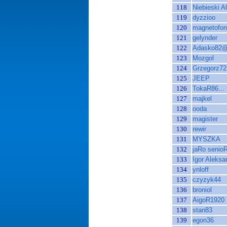
118
Niebieski Al
119
dyzzioo
120
magnetofon
121
gelynder
122
Adasko82
123
Mozgol
124
Grzegorz72
125
JEEP
126
TokaR86...
127
majkel
128
ooda
129
magister
130
rewir
131
MYSZKA
132
jaRo senio
133
Igor Aleksa
134
ynloff
135
czyzyk44
136
broniol
137
AigoR1920
138
stan83
139
egon36