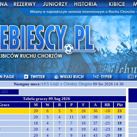
Witamy w największym serwisie internetowym o Ruchu Chorzów - 
Następny mecz:
ŁKS Łódź v Chrobry Głogów
09 Sie 2026 14:30
-400
Tabela graczy 09 Aug 2026
Gracz
M
W
R
P
F
A
RB
Pkt
20
6
5
9
26
36
-10
23
20
5
4
11
18
39
-21
19
18
4
7
7
16
37
-21
19
0
20
4
7
9
19
42
-23
19
20
4
7
9
14
43
-29
19