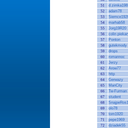
51
d.zimka198
52
adam78
53
Siemce192
54
marhab58
55
Jorg19R20
56
colin piekar
57
Ponton
58
gutekmody
59
drops
60
romannoc
61
Jerzy
62
Arow77
63
http
64
Gerwazy
65
ManCity
66
Tw-Furman
67
student
68
SnajpeRos
69
olo78
70
tom1920
71
pepe1969
72
dziadek55