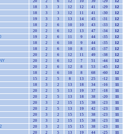
20
2
6
12
10
39
-29
12
18
3
3
12
12
41
-29
12
18
3
3
12
11
41
-30
12
19
3
3
13
14
45
-31
12
18
2
6
10
10
43
-33
12
20
2
6
12
13
47
-34
12
0
19
2
6
11
9
44
-35
12
18
2
6
10
9
44
-35
12
18
2
6
10
8
45
-37
12
20
2
6
12
11
49
-38
12
ONY
20
2
6
12
7
51
-44
12
20
2
6
12
8
53
-45
12
18
2
6
10
8
68
-60
12
15
2
5
8
13
25
-12
11
18
3
2
13
18
34
-16
11
20
2
5
13
19
37
-18
11
20
2
5
13
18
38
-20
11
20
3
2
15
15
38
-23
11
20
2
5
13
19
42
-23
11
20
3
2
15
15
38
-23
11
20
3
2
15
15
38
-23
11
2
20
3
2
15
15
38
-23
11
20
2
5
13
19
44
-25
11