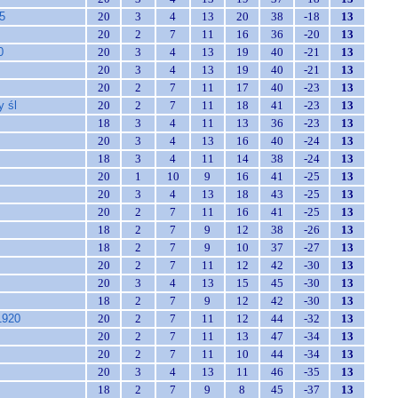
5
20
3
4
13
20
38
-18
13
20
2
7
11
16
36
-20
13
0
20
3
4
13
19
40
-21
13
20
3
4
13
19
40
-21
13
20
2
7
11
17
40
-23
13
y śl
20
2
7
11
18
41
-23
13
18
3
4
11
13
36
-23
13
20
3
4
13
16
40
-24
13
18
3
4
11
14
38
-24
13
20
1
10
9
16
41
-25
13
20
3
4
13
18
43
-25
13
20
2
7
11
16
41
-25
13
18
2
7
9
12
38
-26
13
18
2
7
9
10
37
-27
13
20
2
7
11
12
42
-30
13
20
3
4
13
15
45
-30
13
18
2
7
9
12
42
-30
13
1920
20
2
7
11
12
44
-32
13
20
2
7
11
13
47
-34
13
20
2
7
11
10
44
-34
13
20
3
4
13
11
46
-35
13
18
2
7
9
8
45
-37
13