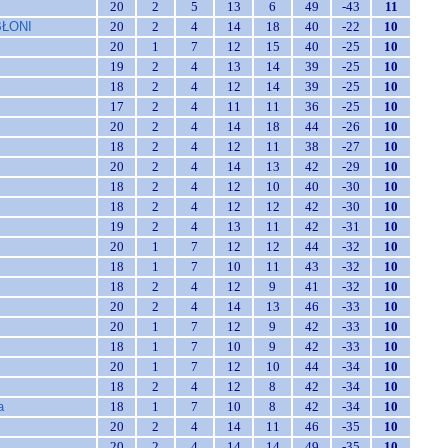
20
2
5
13
6
49
-43
11
BŁONI
20
2
4
14
18
40
-22
10
20
1
7
12
15
40
-25
10
19
2
4
13
14
39
-25
10
18
2
4
12
14
39
-25
10
17
2
4
11
11
36
-25
10
20
2
4
14
18
44
-26
10
18
2
4
12
11
38
-27
10
20
2
4
14
13
42
-29
10
18
2
4
12
10
40
-30
10
18
2
4
12
12
42
-30
10
19
2
4
13
11
42
-31
10
20
1
7
12
12
44
-32
10
18
1
7
10
11
43
-32
10
18
2
4
12
9
41
-32
10
20
2
4
14
13
46
-33
10
20
1
7
12
9
42
-33
10
18
1
7
10
9
42
-33
10
20
1
7
12
10
44
-34
10
18
2
4
12
8
42
-34
10
a
18
1
7
10
8
42
-34
10
20
2
4
14
11
46
-35
10
20
2
4
14
14
49
-35
10