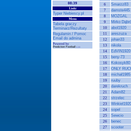
08:39
6
Smarzz83
Linki
7
damste445
Typer Niebiescy.pl
8
MOZGAL
Menu
9
Mirko Dąbr
Tabela graczy
10
abol1920
Terminarz/Rezultaty
11
areszuza
Regulamin / Pomoc
Email do admina
12
johan33
Powered by
13
nikola
Prediction Football
1.11
14
EdVIN1920
15
beny-73
16
Kokosyk80
17
ONLY RUC
18
michał1985
19
ruuby
20
darekruch
21
Adam82
22
strzelec
23
Winkiel192
24
sopel
25
Sewcio
26
benec
27
scooter