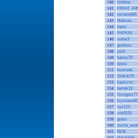
140
Istebna
141
KWIAT JA
142
romano665
143
Malinois
144
lopez
145
PAPKIN
146
sutter3
147
grubiosz
148
jozik
149
batory70
150
lipsta
151
boskiwrk
152
Stolcik79
153
kapiszon
154
bartek19
155
Grzegorz77
156
krystiano60
157
xyz123
158
cris9191
159
grass
160
sucha_wod
161
BŁW
162
Halcik666