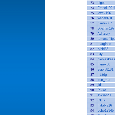
73
bigos
74
Francik201
75
jozek1961
76
wacekRsl
77
paulek 67
78
Spartan197
79
Adi-Żory
80
tomaszfilip
81
margines
82
rybki68
83
Olyj
84
niebieskaas
85
hanek50
86
ssiola8181
87
rr62dg
88
iron_man
89
jkl
90
Pivko
91
19cAo20
92
Olcia
93
natalka16
94
bobo12345