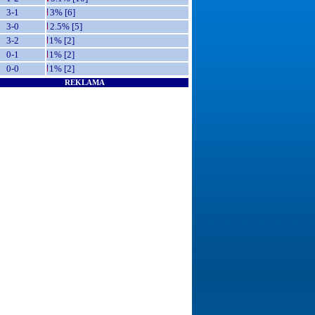
3-1
3% [6]
3-0
2.5% [5]
3-2
1% [2]
0-1
1% [2]
0-0
1% [2]
REKLAMA