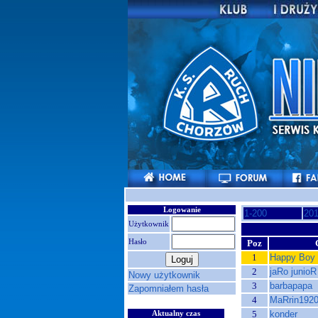
Logowanie
1-200
201
Użytkownik
Hasło
Poz
1
Happy Boy
2
jaRo junioR
Nowy użytkownik
3
barbapapa
Zapomniałem hasła
4
MaRrin192
5
konder
Aktualny czas