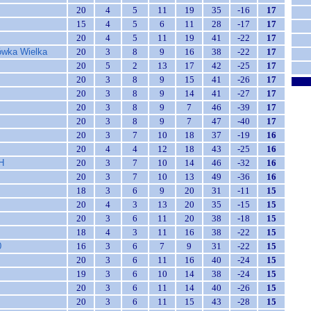
20
4
5
11
19
35
-16
17
15
4
5
6
11
28
-17
17
20
4
5
11
19
41
-22
17
ówka Wielka
20
3
8
9
16
38
-22
17
20
5
2
13
17
42
-25
17
20
3
8
9
15
41
-26
17
20
3
8
9
14
41
-27
17
20
3
8
9
7
46
-39
17
20
3
8
9
7
47
-40
17
20
3
7
10
18
37
-19
16
20
4
4
12
18
43
-25
16
H
20
3
7
10
14
46
-32
16
20
3
7
10
13
49
-36
16
18
3
6
9
20
31
-11
15
20
4
3
13
20
35
-15
15
20
3
6
11
20
38
-18
15
18
4
3
11
16
38
-22
15
0
16
3
6
7
9
31
-22
15
20
3
6
11
16
40
-24
15
19
3
6
10
14
38
-24
15
20
3
6
11
14
40
-26
15
20
3
6
11
15
43
-28
15