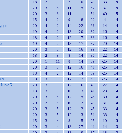
18
2
9
7
10
43
-33
15
20
3
6
11
15
52
-37
15
20
3
6
11
11
51
-40
15
15
4
2
9
18
22
-4
14
Nygus
20
4
2
14
22
36
-14
14
19
4
2
13
20
36
-16
14
18
4
2
12
17
33
-16
14
e
19
4
2
13
17
37
-20
14
20
3
5
12
16
38
-22
14
18
2
8
8
14
36
-22
14
20
1
11
8
14
39
-25
14
20
3
5
12
16
41
-25
14
18
4
2
12
14
39
-25
14
lo
20
3
5
12
17
43
-26
14
 JunioR
20
3
5
12
16
43
-27
14
18
3
5
10
13
41
-28
14
20
3
5
12
15
45
-30
14
20
2
8
10
12
43
-31
14
20
3
5
12
12
45
-33
14
20
3
5
12
13
51
-38
14
15
3
4
8
15
25
-10
13
6
20
3
4
13
27
41
-14
13
20
3
4
13
19
37
-18
13