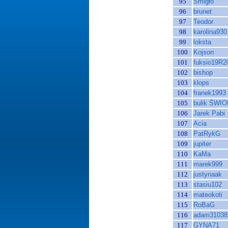
95
Śmigło
96
brunet
97
Teodor
98
karolina930
99
loksta
100
Kojson
101
fuksio19R2
102
bishop
103
klops
104
franek1993
105
bulik ŚWI
106
Jarek Pabi
107
Acia
108
PatRykG
109
jupiter
110
KaMa
111
marek999
112
justynaak
113
stasiu102
114
mateokoti
115
RoBaG
116
adam31038
117
GYNA71