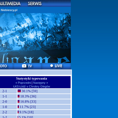
Niebiescy.pl
Statystyki typowania
|
« Poprzedni
Następny »
ŁKS Łódź v Chrobry Głogów
2-1
30.1% [59]
1-1
18.3% [36]
2-0
16.8% [33]
1-0
11.7% [23]
2-2
9.1% [18]
1-2
5.1% [10]