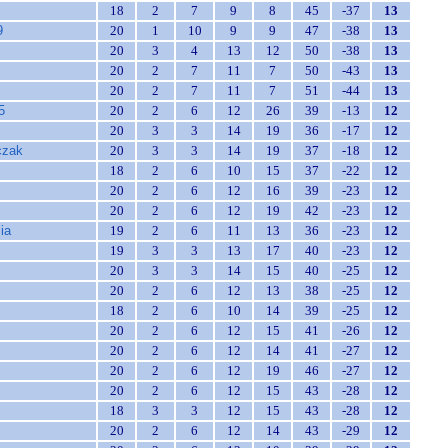
18
2
7
9
8
45
-37
13
9
20
1
10
9
9
47
-38
13
20
3
4
13
12
50
-38
13
20
2
7
11
7
50
-43
13
20
2
7
11
7
51
-44
13
5
20
2
6
12
26
39
-13
12
20
3
3
14
19
36
-17
12
czak
20
3
3
14
19
37
-18
12
18
2
6
10
15
37
-22
12
20
2
6
12
16
39
-23
12
20
2
6
12
19
42
-23
12
ia
19
2
6
11
13
36
-23
12
19
3
3
13
17
40
-23
12
20
3
3
14
15
40
-25
12
20
2
6
12
13
38
-25
12
18
2
6
10
14
39
-25
12
20
2
6
12
15
41
-26
12
20
2
6
12
14
41
-27
12
20
2
6
12
19
46
-27
12
20
2
6
12
15
43
-28
12
18
3
3
12
15
43
-28
12
20
2
6
12
14
43
-29
12