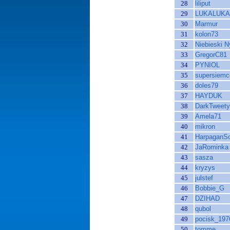
28
liliput
29
LUKALUKA
30
Marmur
31
kolon73
32
Niebieski 
33
GregorC81
34
PYNIOL
35
supersiemc
36
doles79
37
HAYDUK
38
DarkTweety
39
Amela71
40
mikron
41
HarpaganSo
42
JaRominka
43
sasza
44
kryzys
45
julstef
46
Bobbie_G
47
DZIHAD
48
qubol
49
pocisk_197
50
tomme