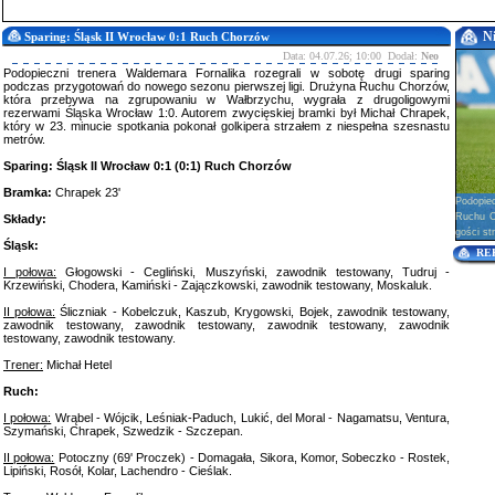
N
Sparing: Śląsk II Wrocław 0:1 Ruch Chorzów
Data: 04.07.26; 10:00 Dodał:
Neo
Podopieczni trenera Waldemara Fornalika rozegrali w sobotę drugi sparing
podczas przygotowań do nowego sezonu pierwszej ligi. Drużyna Ruchu Chorzów,
która przebywa na zgrupowaniu w Wałbrzychu, wygrała z drugoligowymi
rezerwami Śląska Wrocław 1:0. Autorem zwycięskiej bramki był Michał Chrapek,
który w 23. minucie spotkania pokonał golkipera strzałem z niespełna szesnastu
metrów.
Sparing: Śląsk II Wrocław 0:1 (0:1) Ruch Chorzów
Bramka:
Chrapek 23'
Podopie
Ruchu Ch
Składy:
gości str
Śląsk:
RE
I połowa:
Głogowski - Cegliński, Muszyński, zawodnik testowany, Tudruj -
Krzewiński, Chodera, Kamiński - Zajączkowski, zawodnik testowany, Moskaluk.
II połowa:
Śliczniak - Kobelczuk, Kaszub, Krygowski, Bojek, zawodnik testowany,
zawodnik testowany, zawodnik testowany, zawodnik testowany, zawodnik
testowany, zawodnik testowany.
Trener:
Michał Hetel
Ruch:
I połowa:
Wrąbel - Wójcik, Leśniak-Paduch, Lukić, del Moral - Nagamatsu, Ventura,
Szymański, Chrapek, Szwedzik - Szczepan.
II połowa:
Potoczny (69' Proczek) - Domagała, Sikora, Komor, Sobeczko - Rostek,
Lipiński, Rosół, Kolar, Lachendro - Cieślak.