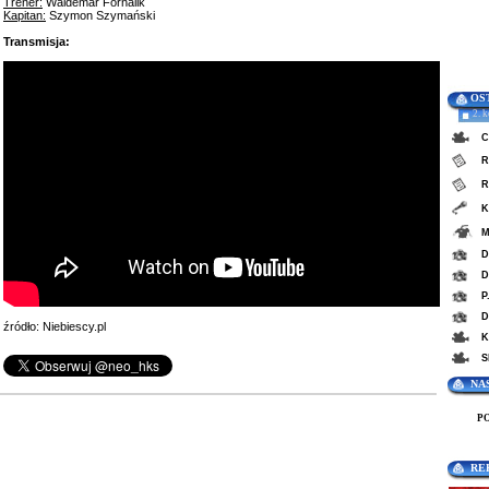
Trener:
Waldemar Fornalik
Kapitan:
Szymon Szymański
Transmisja:
OS
2. 
C
R
R
K
M
D
D
P
D
źródło: Niebiescy.pl
K
S
NA
P
RE