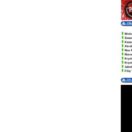
TR
Mich
Sewe
Kacp
Abra
Max 
Marc
Kryst
Krys
Jaku
Filip
TV