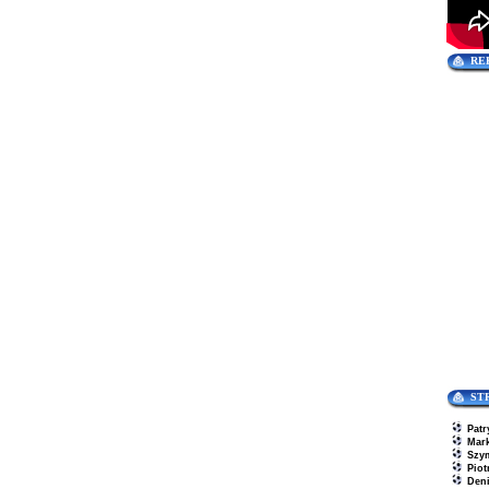
RE
ST
Patr
Mar
Szy
Piot
Den