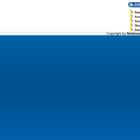
ŻÓ
Pat
And
Szy
Sh
Dan
Copyright by
Niebiesc