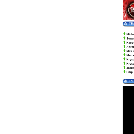
TR
Mich
Sewe
Kacp
Abra
Max 
Marc
Kryst
Krys
Jaku
Filip
TV