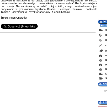
odpowiednie nastawienie do pracy, zaangażowanie i profesjonalizm. To bardzo
dobre świadectwo dla młodych zawodników, że warto wybrać Ruch jako miejsce
do rozwoju. Nie zamierzamy schodzić z tej ścieżki, czego potwierdzeniem jest
pozyskanie w tym okienku Krystiana Rostka i Seweryna Cieślaka – podkreśla
Tomasz Foszmańczyk, dyrektor sportowy Ruchu Chorzów.
źródło: Ruch Chorzów
OS
2. 
C
R
R
K
M
D
D
P
D
K
S
NA
P
RE