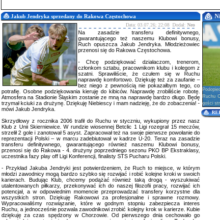
N
Jakub Jendryka sprzedany do Rakowa Częstochowa
Data: 03.07.26; 22:08 Dodał:
Neo
Na zasadzie transferu definitywnego,
gwarantującego też naszemu Klubowi bonusy,
Ruch opuszcza Jakub Jendryka. Młodzieżowiec
przenosi się do Rakowa Częstochowa.
- Chcę podziękować działaczom, trenerom,
członkom sztabu, pracownikom klubu i kolegom z
szatni. Sprawiliście, że czułem się w Ruchu
naprawdę komfortowo. Dziękuję też za zaufanie –
bez niego z pewnością nie pokazałbym tego, co
Podopie
potrafię. Osobne podziękowania kieruję do kibiców. Naprawdę zrobiliście robotę.
Ruchu Ch
Atmosfera na Stadionie Śląskim zostanie ze mną na naprawdę bardzo długo. Będę
trzymał kciuki za drużynę. Dziękuję Niebiescy i mam nadzieję, że do zobaczenia! -
gości str
mówi Jakub Jendryka.
RE
Skrzydłowy z rocznika 2006 trafił do Ruchu w styczniu, wykupiony przez nasz
Klub z Unii Skierniewice. W rundzie wiosennej Betclic 1 Ligi rozegrał 15 meczów,
strzelił 2 gole i zanotował 5 asyst. Zapracował też na swoje pierwsze powołanie do
reprezentacji Polski – w marcu zadebiutował w kadrze U-20. Teraz na zasadzie
transferu definitywnego, gwarantującego również naszemu Klubowi bonusy,
przenosi się do Rakowa - 4. drużyny poprzedniego sezonu PKO BP Ekstraklasy,
uczestnika fazy play off Ligi Konferencji, finalisty STS Pucharu Polski.
- Przykład Jakuba Jendryki jest potwierdzeniem, że Ruch to miejsce, w którym
młodzi zawodnicy mogą bardzo szybko się rozwijać i robić kolejne kroki w swoich
karierach. Budując Klub, chcemy podążać również taką drogą - wyszukiwać
utalentowanych piłkarzy, przekonywać ich do naszej filozofii pracy, rozwijać ich
potencjał, a w odpowiednim momencie przeprowadzać transfery korzystne dla
wszystkich stron. Dziękuję Rakowowi za profesjonalne i sprawne rozmowy.
Wypracowaliśmy rozwiązanie, które w godnym stopniu zabezpiecza interes
Ruchu, a jednocześnie pozwala zawodnikowi zrobić kolejny krok w karierze. Kubie
dziękuję za czas spędzony w Chorzowie. Od pierwszego dnia cechowało go