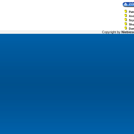
ŻÓ
Pat
And
Szy
Sh
Dan
Copyright by
Niebiesc