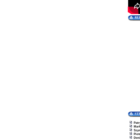
RE
ST
Patr
Mar
Szy
Piot
Den