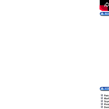
RE
ST
Patr
Mar
Szy
Piot
Den