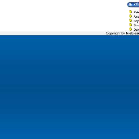
ŻÓ
Pat
And
Szy
Sh
Dan
Copyright by
Niebiesc