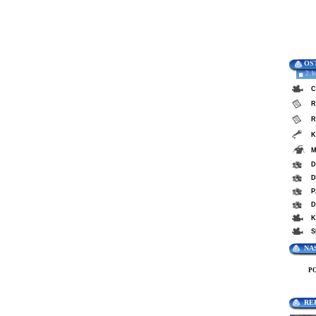
OS
2. 
C
R
R
K
M
D
D
P
D
K
S
NA
P
RE