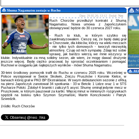
N
Shuma Nagamatsu zostaje w Ruchu
Data: 29.05.26; 13:12 Dodał:
Neo
Ruch Chorzów przedłużył kontrakt z Shumą
Nagamatsu. Nowa umowa z Japończykiem
obowiązywać będzie do 30 czerwca 2027 roku.
- Ruch to klub, w którym szybko się
zaaklimatyzowałem. Cieszę się, że będę dalej grał
w Chorzowie, dla kibiców, którzy na wielu meczach
- nie tylko tych domowych - tworzyli niezwykłą
atmosferę. Czuję od nich sympatię. Zdaję też sobie
sprawę, jak bardzo wierzą we mnie wszyscy w
Podopie
klubie. Indywidualnie za mną solidny sezon, ale wiem, że mogę dawać drużynie
Ruchu Ch
jeszcze więcej. Będę ciężko pracował, by sprostać oczekiwaniom i pomagać
Ruchowi w osiąganiu jak najlepszych wyników - mówi Shuma Nagamatsu.
gości str
RE
30-letni środkowy pomocnik trafił do Ruchu w czerwcu 2025 roku. Wcześniej w
Polsce występował w Świcie Skolwin, Zniczu Pruszków i Koronie Kielce, w
barwach której grał w PKO BP Ekstraklasie. W swym debiutanckim sezonie z eRką
na piersi Japończyk zanotował 34 spotkania - 33 w Betclic 1 Lidze oraz 1 w STS
Pucharze Polski. Zdobył 4 bramki i zaliczył 5 asyst. Shumę ominął jedynie mecz w
Pruszkowie, w którym pauzował za kartki. Więcej minut w minionych rozgrywkach
spędzili na boisku tylko Szymon Szymański, Martin Konczkowski i Patryk
Szwedzik.
źródło: Ruch Chorzów