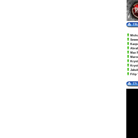
TR
Mich
Sewe
Kacp
Abra
Max 
Marc
Kryst
Krys
Jaku
Filip
TV